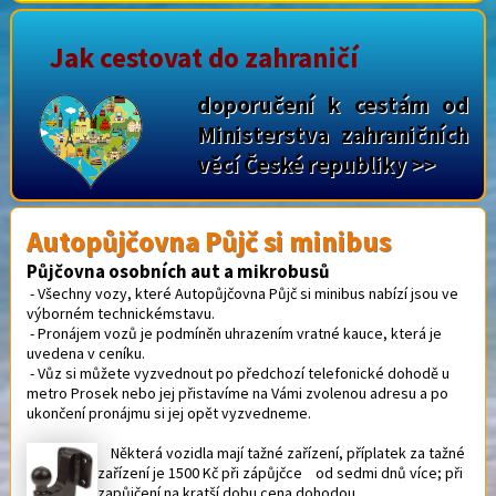
Jak cestovat do zahraničí
doporučení k cestám od
Ministerstva zahraničních
věcí České republiky >>
Autopůjčovna Půjč si minibus
Půjčovna osobních aut a mikrobusů
- Všechny vozy, které Autopůjčovna Půjč si minibus nabízí jsou ve
výborném technickémstavu.
- Pronájem vozů je podmíněn uhrazením vratné kauce, která je
uvedena v ceníku.
- Vůz si můžete vyzvednout po předchozí telefonické dohodě u
metro Prosek nebo jej přistavíme na Vámi zvolenou adresu a po
ukončení pronájmu si jej opět vyzvedneme.
Některá vozidla mají tažné zařízení, příplatek za tažné
zařízení je 1500 Kč při zápůjčce od sedmi dnů více; při
zapůjčení na kratší dobu cena dohodou.