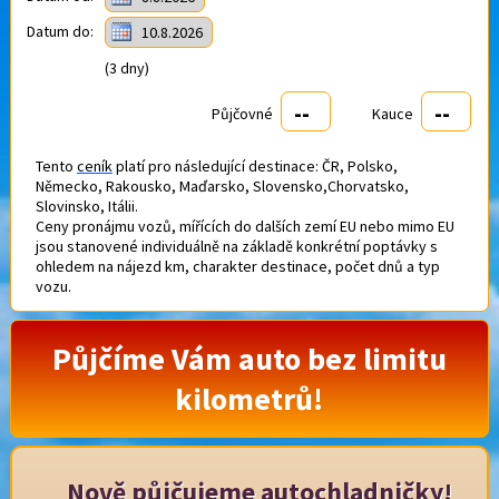
Datum do:
10.8.2026
(3 dny)
--
--
Půjčovné
Kauce
Tento
ceník
platí pro následující destinace: ČR, Polsko,
Německo, Rakousko, Maďarsko, Slovensko,Chorvatsko,
Slovinsko, Itálii.
Ceny pronájmu vozů, mířících do dalších zemí EU nebo mimo EU
jsou stanovené individuálně na základě konkrétní poptávky s
ohledem na nájezd km, charakter destinace, počet dnů a typ
vozu.
Půjčíme Vám auto bez limitu
kilometrů!
Nově půjčujeme autochladničky!