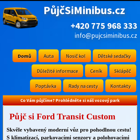
PůjčSiMinibus.cz
+420 775 968 333
info@pujcsiminibus.cz
Domů
Auta
Nosič kol
Dětské sedačky
Důležité informace
Ceník
Sklápěč
Poptávka
Rady na cesty
Kontakty
Co Vám půjčíme? Prohlédněte si náš vozový park
Půjč si Ford Transit Custom
Skvěle vybavený moderní vůz pro pohodlnou cestu!
S klimatizací, parkovacími senzory a polohovacími