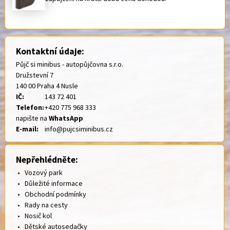
Kontaktní údaje:
Půjč si minibus - autopůjčovna s.r.o.
Družstevní 7
140 00 Praha 4 Nusle
IČ:
143 72 401
Telefon:
+420 775 968 333
napište na
WhatsApp
E-mail:
info@pujcsiminibus.cz
Nepřehlédněte:
•
Vozový park
•
Důležité informace
•
Obchodní podmínky
•
Rady na cesty
•
Nosič kol
•
Dětské autosedačky